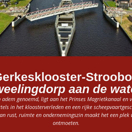
erkesklooster-Stroob
weelingdorp aan de wat
n adem genoemd, ligt aan het Prinses Magrietkanaal en
els in het kloosterverleden en een rijke scheepvaartges
an rust, ruimte en ondernemingszin maakt het een plek w
ontmoeten.