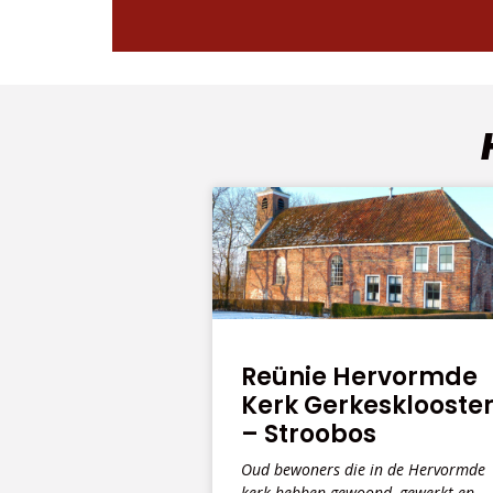
Reünie Hervormde
Kerk Gerkesklooste
– Stroobos
Oud bewoners die in de Hervormde
kerk hebben gewoond, gewerkt en